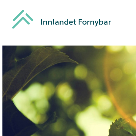
Hopp
til
innhold