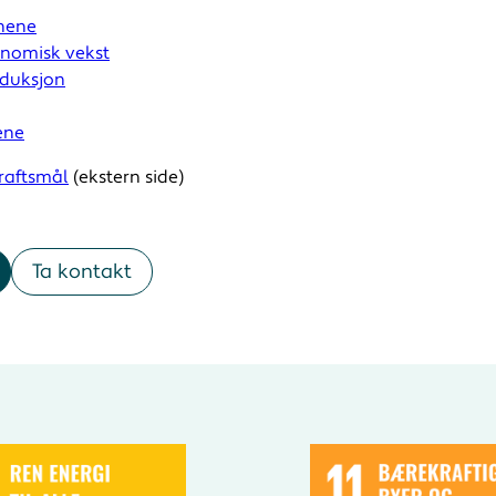
nnene
onomisk vekst
oduksjon
ene
raftsmål
(ekstern side)
Ta kontakt