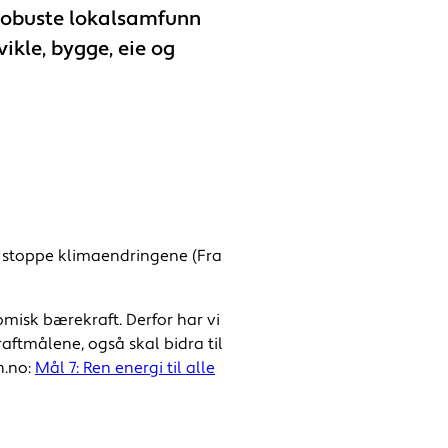
 robuste lokalsamfunn
vikle, bygge, eie og
å stoppe klimaendringene (Fra
isk bærekraft. Derfor har vi
aftmålene, også skal bidra til
n.no:
Mål 7: Ren energi til alle