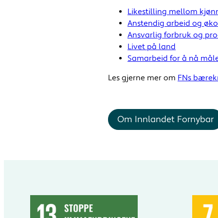
Likestilling mellom kjø
Anstendig arbeid og øk
Ansvarlig forbruk og pr
Livet på land
Samarbeid for å nå mål
Les gjerne mer om
FNs bærek
Om Innlandet Fornybar