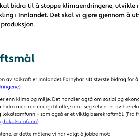
kal bidra til å stoppe klimaendringene, utvikle
kling i Innlandet. Det skal vi gjøre gjennom å ut
iproduksjon.
ftsmål
 av solkraft er Innlandet Fornybar sitt største bidrag for 
dringene
)
 enn klima og miljø. Det handler også om sosial og økonom
idra med ren energi til alle, som i seg selv er et av bærekr
g lokalsamfunn – som også er et viktig bærekraftmål. (Fra f
og lokalsamfunn)
målene, er dette målene vi har valgt å jobbe mot: