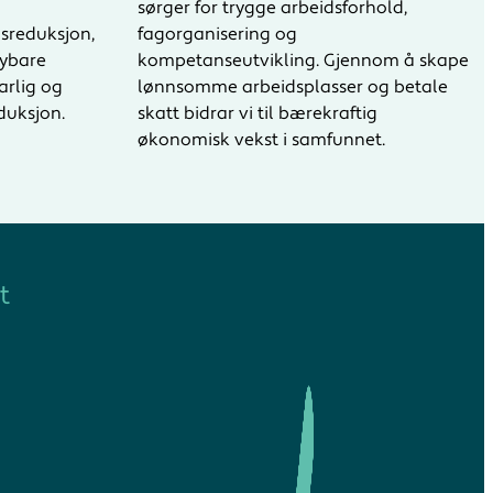
sørger for trygge arbeidsforhold,
lsreduksjon,
fagorganisering og
nybare
kompetanseutvikling. Gjennom å skape
arlig og
lønnsomme arbeidsplasser og betale
duksjon.
skatt bidrar vi til bærekraftig
økonomisk vekst i samfunnet.
t