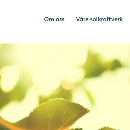
Om oss
Våre solkraftverk
Om Innlandet Fornybar
Måna Solkraftverk
Slik jobber vi
Kile solkraftverk
Under planlegging