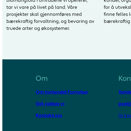
biomangfold i områdene vi opererer,
kunder, orga
tar vi vare på livet på land. Våre
for å utveks
prosjekter skal gjennomføres med
finne felles
bærekraftig forvaltning, og bevaring av
bærekraftig 
truede arter og økosystemer.
Om
Kon
Om Innlandet Fornybar
Tomte
Slik jobber vi
post@
Kontakt oss
Ta ko