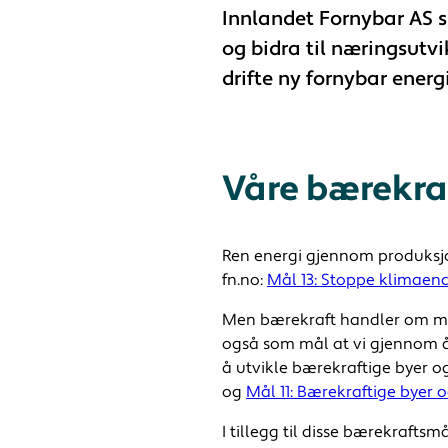
Innlandet Fornybar AS s
og bidra til næringsutvi
drifte ny fornybar energ
Våre bærekra
Ren energi gjennom produksjon
fn.no:
Mål 13: Stoppe klimaen
Men bærekraft handler om mer
også som mål at vi gjennom å b
å utvikle bærekraftige byer o
og
Mål 11: Bærekraftige byer 
I tillegg til disse bærekrafts