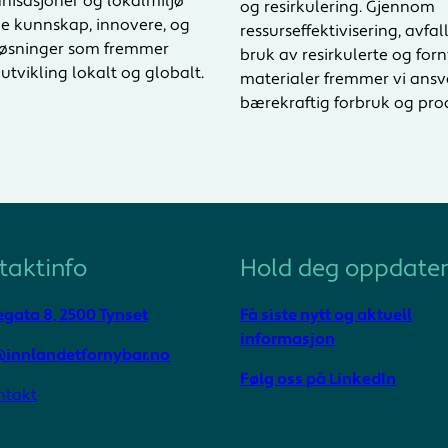
nisasjoner og lokalmiljø
og resirkulering. Gjennom
le kunnskap, innovere, og
ressurseffektivisering, avfal
 løsninger som fremmer
bruk av resirkulerte og for
utvikling lokalt og globalt.
materialer fremmer vi ansv
bærekraftig forbruk og pro
taktinfo
Hold deg oppdater
gata 8, 2500 Tynset
Få siste nytt og aktuell
informasjon
innlandetfornybar.no
Følg oss på LinkedIn
ntakt